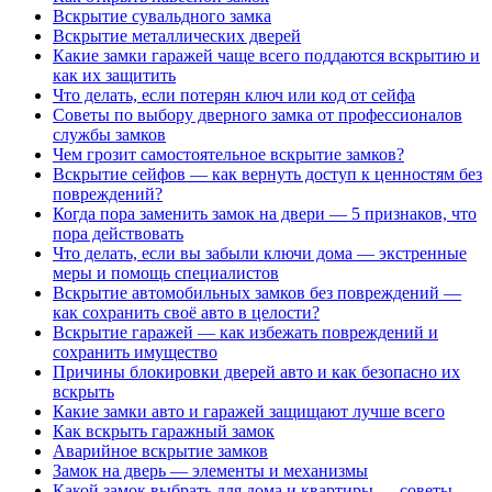
Вскрытие сувальдного замка
Вскрытие металлических дверей
Какие замки гаражей чаще всего поддаются вскрытию и
как их защитить
Что делать, если потерян ключ или код от сейфа
Советы по выбору дверного замка от профессионалов
службы замков
Чем грозит самостоятельное вскрытие замков?
Вскрытие сейфов — как вернуть доступ к ценностям без
повреждений?
Когда пора заменить замок на двери — 5 признаков, что
пора действовать
Что делать, если вы забыли ключи дома — экстренные
меры и помощь специалистов
Вскрытие автомобильных замков без повреждений —
как сохранить своё авто в целости?
Вскрытие гаражей — как избежать повреждений и
сохранить имущество
Причины блокировки дверей авто и как безопасно их
вскрыть
Какие замки авто и гаражей защищают лучше всего
Как вскрыть гаражный замок
Аварийное вскрытие замков
Замок на дверь — элементы и механизмы
Какой замок выбрать для дома и квартиры — советы