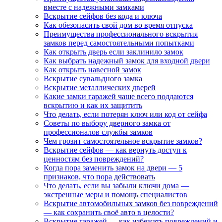
вместе с надежными замками
Вскрытие сейфов без кода и ключа
Как обезопасить свой дом во время отпуска
Преимущества профессионального вскрытия
замков перед самостоятельными попытками
Как открыть дверь если заклинило замок
Как выбрать надежный замок для входной двери
Как открыть навесной замок
Вскрытие сувальдного замка
Вскрытие металлических дверей
Какие замки гаражей чаще всего поддаются
вскрытию и как их защитить
Что делать, если потерян ключ или код от сейфа
Советы по выбору дверного замка от
профессионалов службы замков
Чем грозит самостоятельное вскрытие замков?
Вскрытие сейфов — как вернуть доступ к
ценностям без повреждений?
Когда пора заменить замок на двери — 5
признаков, что пора действовать
Что делать, если вы забыли ключи дома —
экстренные меры и помощь специалистов
Вскрытие автомобильных замков без повреждений
— как сохранить своё авто в целости?
Вскрытие гаражей — как избежать повреждений и