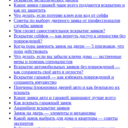
Какие замки гаражей чаще всего поддаются вскрытию и
как их защитить
Что делать, если потерян ключ или код от сейфа
Советы по выбору дверного замка от профессионалов
службы замков
Чем грозит самостоятельное вскрытие замков?
Вскрытие сейфов — как вернуть доступ к ценностям без
повреждений?
Когда пора заменить замок на двери — 5 признаков, что
пора действовать
Что делать, если вы забыли ключи дома — экстренные
меры и помощь специалистов
Вскрытие автомобильных замков без повреждений —
как сохранить своё авто в целости?
Вскрытие гаражей — как избежать повреждений и
сохранить имущество
Причины блокировки дверей авто и как безопасно их
вскрыть
Какие замки авто и гаражей защищают лучше всего
Как вскрыть гаражный замок
Аварийное вскрытие замков
Замок на дверь — элементы и механизмы
Какой замок выбрать для дома и квартиры — советы
экспертов