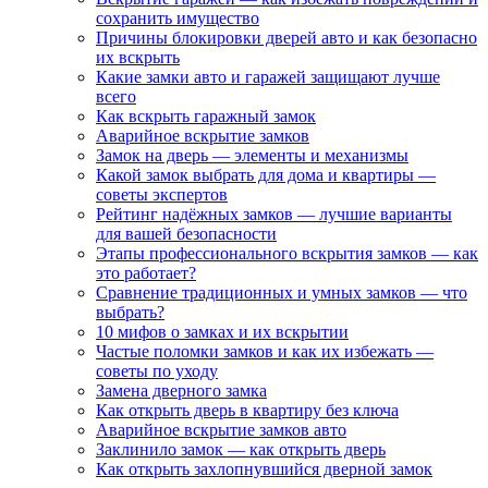
сохранить имущество
Причины блокировки дверей авто и как безопасно
их вскрыть
Какие замки авто и гаражей защищают лучше
всего
Как вскрыть гаражный замок
Аварийное вскрытие замков
Замок на дверь — элементы и механизмы
Какой замок выбрать для дома и квартиры —
советы экспертов
Рейтинг надёжных замков — лучшие варианты
для вашей безопасности
Этапы профессионального вскрытия замков — как
это работает?
Сравнение традиционных и умных замков — что
выбрать?
10 мифов о замках и их вскрытии
Частые поломки замков и как их избежать —
советы по уходу
Замена дверного замка
Как открыть дверь в квартиру без ключа
Аварийное вскрытие замков авто
Заклинило замок — как открыть дверь
Как открыть захлопнувшийся дверной замок