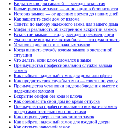
Виды замков для гаражей — методы вскрытия
Биометрические замки — инновации в безопасности
История замков — от древних времен до наших дней
Как защитить свой дом от взлома
Советы по выбору надежного замка для вашего дома
Мифы и реальность об экстренном вскрытии замков
Вскрытие замков — виды, методы и рекомендации
Экстренное вскрытие автомобиля — что нужно знать
Установка дверных и гаражных замков
Когда вызвать службу взлома замков в экстренной
ситуации
Что делать, если ключ сломался в замке
Преимущества профессиональной службы взлома
замков
Как выбрать надежный замок для дома или офиса
Как продлить срок службы замка — советы по уходу
Преимущества установки видеонаблюдения вместе с
надежными замками
Вскрытие сейфов без кода и ключа
Как обезопасить свой дом во время отпуска
Преимущества профессионального вскрытия замков
перед самостоятельными попытками
Как открыть дверь если заклинило замок
Как выбрать надежный замок для входной двери
Как открыть навесной замок