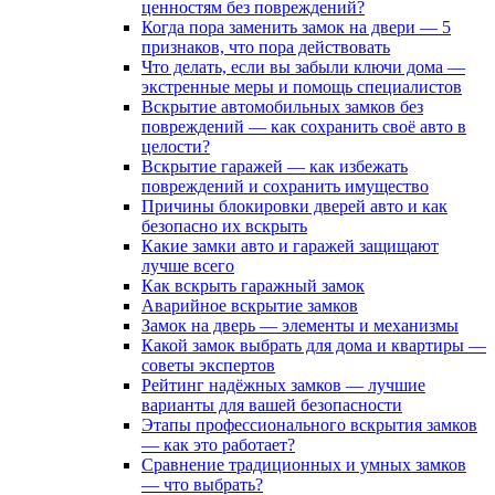
ценностям без повреждений?
Когда пора заменить замок на двери — 5
признаков, что пора действовать
Что делать, если вы забыли ключи дома —
экстренные меры и помощь специалистов
Вскрытие автомобильных замков без
повреждений — как сохранить своё авто в
целости?
Вскрытие гаражей — как избежать
повреждений и сохранить имущество
Причины блокировки дверей авто и как
безопасно их вскрыть
Какие замки авто и гаражей защищают
лучше всего
Как вскрыть гаражный замок
Аварийное вскрытие замков
Замок на дверь — элементы и механизмы
Какой замок выбрать для дома и квартиры —
советы экспертов
Рейтинг надёжных замков — лучшие
варианты для вашей безопасности
Этапы профессионального вскрытия замков
— как это работает?
Сравнение традиционных и умных замков
— что выбрать?