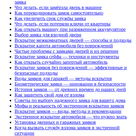
замка
Что делать, если замёрзла дверь в машине
Как перекодировать замок самостоятельно
Как увеличить срок службы замка
Что делать, если потеряли ключи от квартиры
Как открыть машину при разряженном аккумуляторе
Выбор замка для входной двери
Вскрытие межкомнатных дверей — способы и подходы
Вскрытие капота автомобиля без повреждений
Частые проблемы с замками дверей и их решение
Вскрытие замка сейфа — техники и инструменты
Как открыть случайно запертый автомобиль
Вскрытие замков без повреждений — эффективные и
безопасные подходы
Виды замков для гаражей — методы вскрытия
Биометрические замки — инновации в безопасности
История замков — от древних времен до наших дней
Как защитить свой дом от взлома
Советы по выбору надежного замка для вашего дома
Мифы и реальность об экстренном вскрытии замков
Вскрытие замков — виды, методы и рекомендации
Экстренное вскрытие автомобиля — что нужно знать
Установка дверных и гаражных замков
Когда вызвать службу взлома замков в экстренной
ситуации