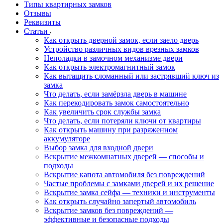
Типы квартирных замков
Отзывы
Реквизиты
Статьи
Как открыть дверной замок, если заело дверь
Устройство различных видов врезных замков
Неполадки в замочном механизме двери
Как открыть электромагнитный замок
Как вытащить сломанный или застрявший ключ из
замка
Что делать, если замёрзла дверь в машине
Как перекодировать замок самостоятельно
Как увеличить срок службы замка
Что делать, если потеряли ключи от квартиры
Как открыть машину при разряженном
аккумуляторе
Выбор замка для входной двери
Вскрытие межкомнатных дверей — способы и
подходы
Вскрытие капота автомобиля без повреждений
Частые проблемы с замками дверей и их решение
Вскрытие замка сейфа — техники и инструменты
Как открыть случайно запертый автомобиль
Вскрытие замков без повреждений —
эффективные и безопасные подходы