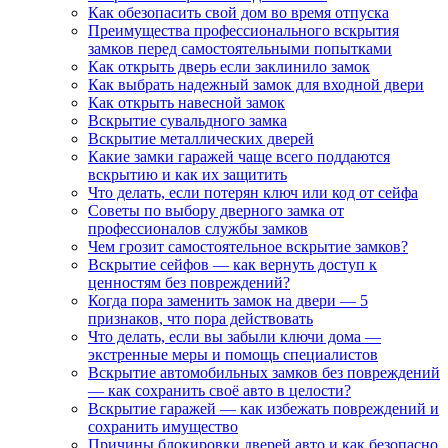
Как обезопасить свой дом во время отпуска
Преимущества профессионального вскрытия
замков перед самостоятельными попытками
Как открыть дверь если заклинило замок
Как выбрать надежный замок для входной двери
Как открыть навесной замок
Вскрытие сувальдного замка
Вскрытие металлических дверей
Какие замки гаражей чаще всего поддаются
вскрытию и как их защитить
Что делать, если потерян ключ или код от сейфа
Советы по выбору дверного замка от
профессионалов службы замков
Чем грозит самостоятельное вскрытие замков?
Вскрытие сейфов — как вернуть доступ к
ценностям без повреждений?
Когда пора заменить замок на двери — 5
признаков, что пора действовать
Что делать, если вы забыли ключи дома —
экстренные меры и помощь специалистов
Вскрытие автомобильных замков без повреждений
— как сохранить своё авто в целости?
Вскрытие гаражей — как избежать повреждений и
сохранить имущество
Причины блокировки дверей авто и как безопасно