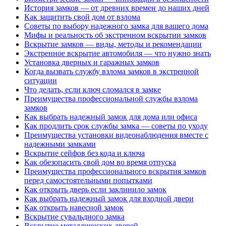
История замков — от древних времен до наших дней
Как защитить свой дом от взлома
Советы по выбору надежного замка для вашего дома
Мифы и реальность об экстренном вскрытии замков
Вскрытие замков — виды, методы и рекомендации
Экстренное вскрытие автомобиля — что нужно знать
Установка дверных и гаражных замков
Когда вызвать службу взлома замков в экстренной
ситуации
Что делать, если ключ сломался в замке
Преимущества профессиональной службы взлома
замков
Как выбрать надежный замок для дома или офиса
Как продлить срок службы замка — советы по уходу
Преимущества установки видеонаблюдения вместе с
надежными замками
Вскрытие сейфов без кода и ключа
Как обезопасить свой дом во время отпуска
Преимущества профессионального вскрытия замков
перед самостоятельными попытками
Как открыть дверь если заклинило замок
Как выбрать надежный замок для входной двери
Как открыть навесной замок
Вскрытие сувальдного замка
Вскрытие металлических дверей